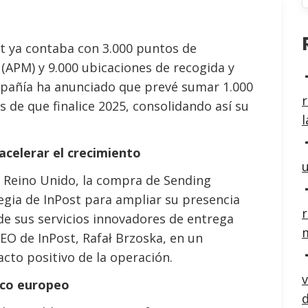
st ya contaba con 3.000 puntos de
APM) y 9.000 ubicaciones de recogida y
mpañía ha anunciado que prevé sumar 1.000
r
es de que finalice 2025, consolidando así su
l
acelerar el crecimiento
u
l Reino Unido, la compra de Sending
egia de InPost para ampliar su presencia
r
 de sus servicios innovadores de entrega
 CEO de InPost, Rafał Brzoska, en un
cto positivo de la operación.
v
ico europeo