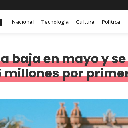
a
Nacional
Tecnología
Cultura
Política
a baja en mayo y se 
5 millones por prime